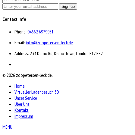
Sign-up
Contact Info
Phone:
04662 6979951
Email:
info@zoopetersen-leck.de
Address: 234 Demo Rd, Demo Town, London E17 RR2
© 2026 zoopetersen-leck.de.
Home
Virtueller Ladenbesuch 3D
Unser Service
Über Uns
Kontakt
Impressum
MENU